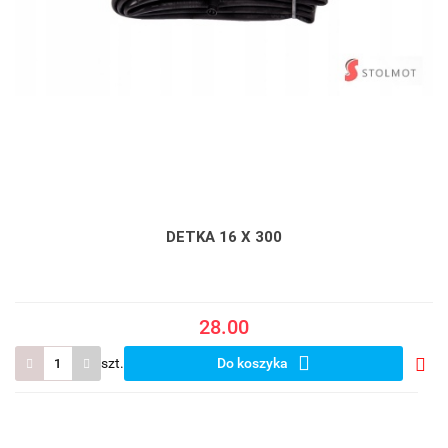
DETKA 16 X 300
28.00
szt.
Do koszyka
Do
prze