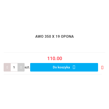
AWO 350 X 19 OPONA
110.00
szt.
Do koszyka
Do
prze