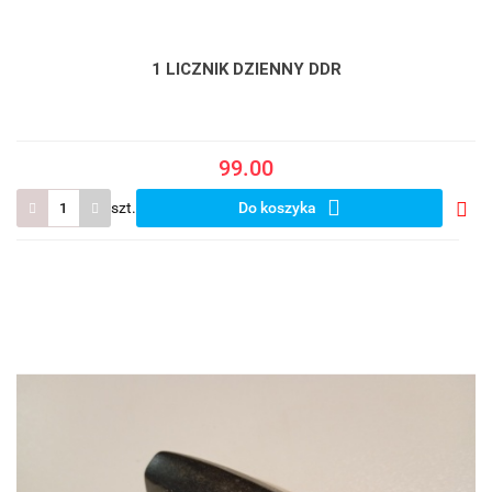
1 LICZNIK DZIENNY DDR
99.00
szt.
Do koszyka
Do
prze