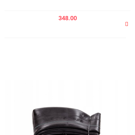
348.00
Do
prze