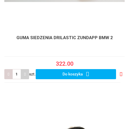
GUMA SIEDZENIA DRILASTIC ZUNDAPP BMW 2
322.00
szt.
Do koszyka
Do
prze