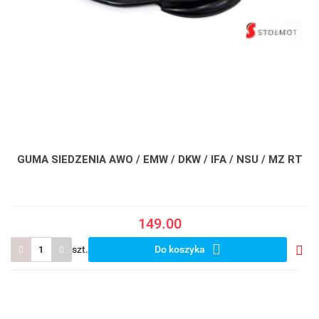
GUMA SIEDZENIA AWO / EMW / DKW / IFA / NSU / MZ RT
149.00
szt.
Do koszyka
Do
prze