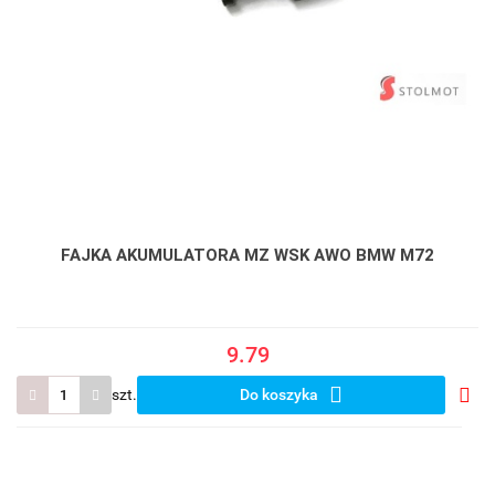
FAJKA AKUMULATORA MZ WSK AWO BMW M72
9.79
szt.
Do koszyka
Do
prze