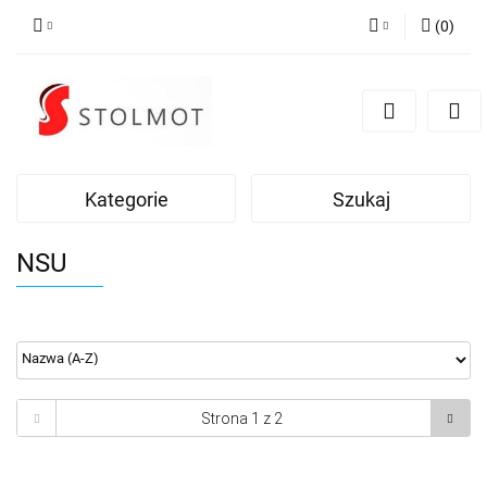
(
0
)
Zaloguj się
Zarejestruj się
Dodaj zgłoszenie
Kategorie
Szukaj
NSU