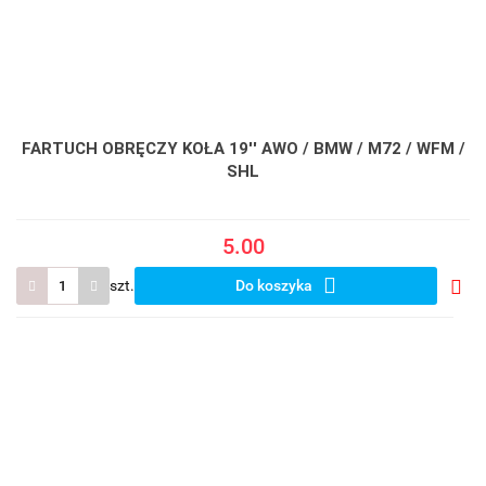
FARTUCH OBRĘCZY KOŁA 19'' AWO / BMW / M72 / WFM /
SHL
5.00
szt.
Do koszyka
Do
prze