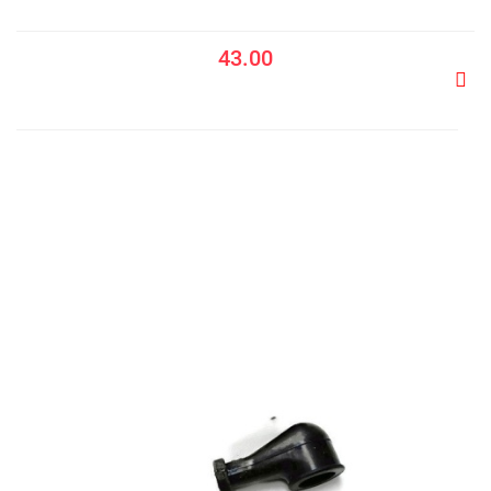
43.00
Do
prze