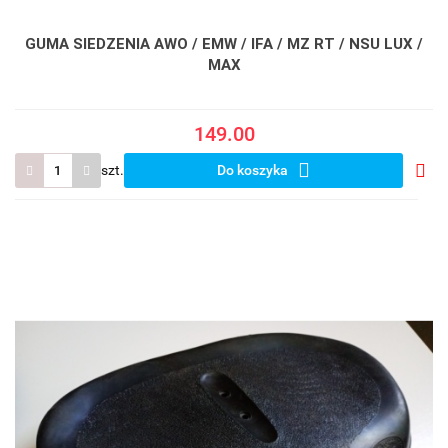
GUMA SIEDZENIA AWO / EMW / IFA / MZ RT / NSU LUX /
MAX
149.00
szt.
Do koszyka
Do
prze