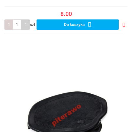
8.00
szt.
Do koszyka
Do
prze