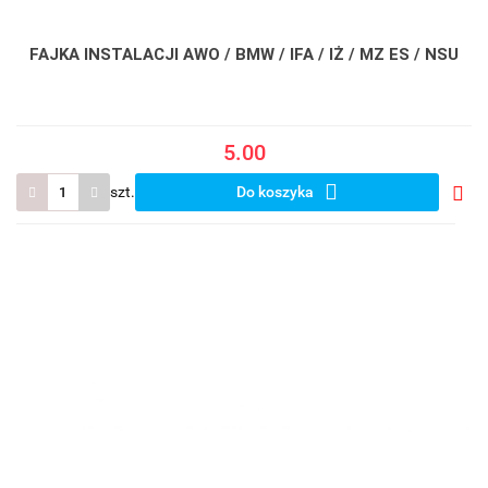
FAJKA INSTALACJI AWO / BMW / IFA / IŻ / MZ ES / NSU
5.00
szt.
Do koszyka
Do
prze