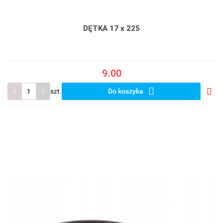
DĘTKA 17 x 225
9.00
szt.
Do koszyka
Do
prze