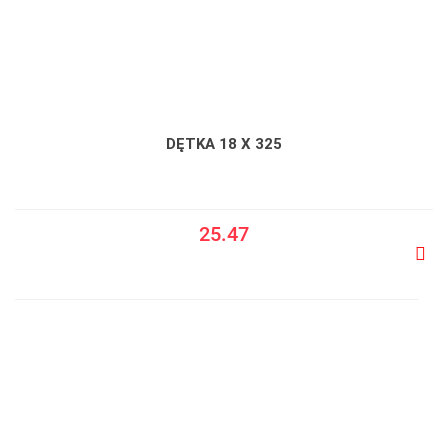
DĘTKA 18 X 325
25.47
Do
prze