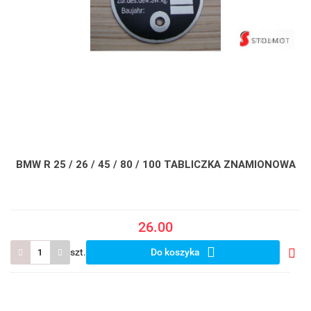
BMW R 25 / 26 / 45 / 80 / 100 TABLICZKA ZNAMIONOWA
26.00
szt.
Do koszyka
Do
prze