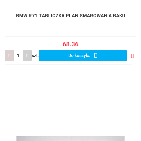
BMW R71 TABLICZKA PLAN SMAROWANIA BAKU
68.36
szt.
Do koszyka
Do
prze