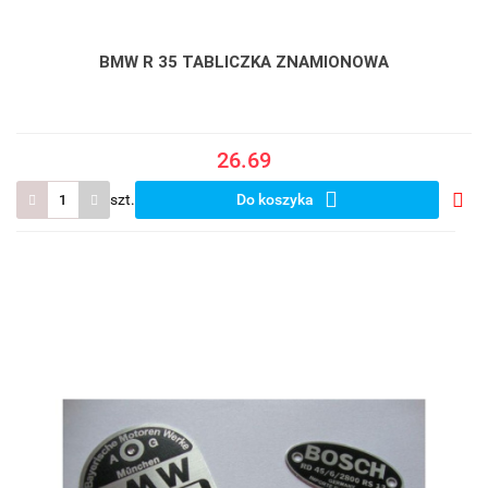
BMW R 35 TABLICZKA ZNAMIONOWA
26.69
szt.
Do koszyka
Do
prze