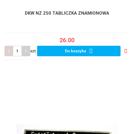
DKW NZ 250 TABLICZKA ZNAMIONOWA
26.00
szt.
Do koszyka
Do
prze