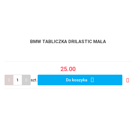
BMW TABLICZKA DRILASTIC MAŁA
25.00
szt.
Do koszyka
Do
prze