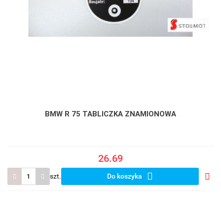
BMW R 75 TABLICZKA ZNAMIONOWA
26.69
szt.
Do koszyka
Do
prze