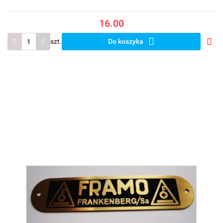
16.00
szt.
Do koszyka
Do
prze