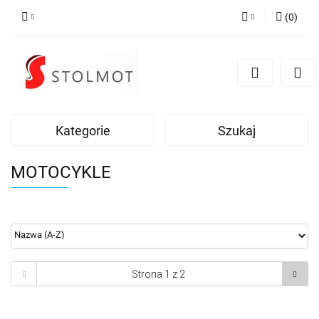
(
0
)
Zaloguj się
Zarejestruj się
Dodaj zgłoszenie
Kategorie
Szukaj
MOTOCYKLE