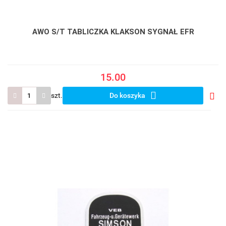
AWO S/T TABLICZKA KLAKSON SYGNAŁ EFR
15.00
szt.
Do koszyka
Do
prze