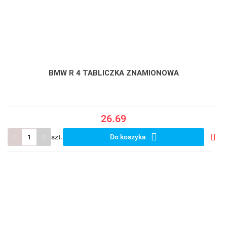
BMW R 4 TABLICZKA ZNAMIONOWA
26.69
szt.
Do koszyka
Do
prze