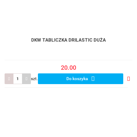
DKW TABLICZKA DRILASTIC DUŻA
20.00
szt.
Do koszyka
Do
prze