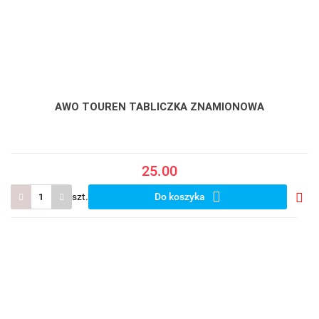
AWO TOUREN TABLICZKA ZNAMIONOWA
25.00
szt.
Do koszyka
Do
prze