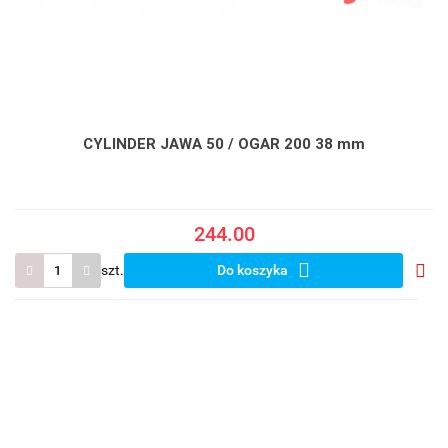
CYLINDER JAWA 50 / OGAR 200 38 mm
244.00
szt.
Do koszyka
Do
prze