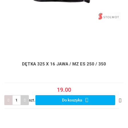
DĘTKA 325 X 16 JAWA / MZ ES 250 / 350
19.00
szt.
Do koszyka
Do
prze