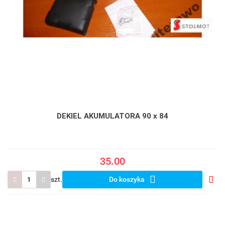
DEKIEL AKUMULATORA 90 x 84
35.00
szt.
Do koszyka
Do
prze