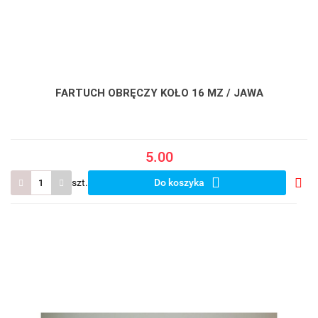
FARTUCH OBRĘCZY KOŁO 16 MZ / JAWA
5.00
szt.
Do koszyka
Do
prze