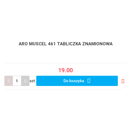
ARO MUSCEL 461 TABLICZKA ZNAMIONOWA
19.00
szt.
Do koszyka
Do
prze