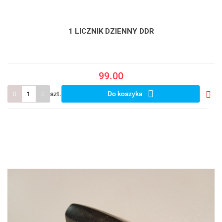
1 LICZNIK DZIENNY DDR
99.00
szt.
Do koszyka
Do
prze