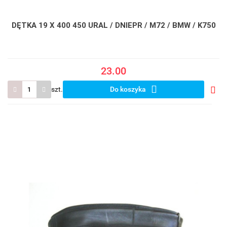
DĘTKA 19 X 400 450 URAL / DNIEPR / M72 / BMW / K750
23.00
szt.
Do koszyka
Do
prze