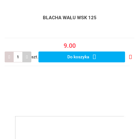
BLACHA WAŁU WSK 125
9.00
szt.
Do koszyka
Do
prze