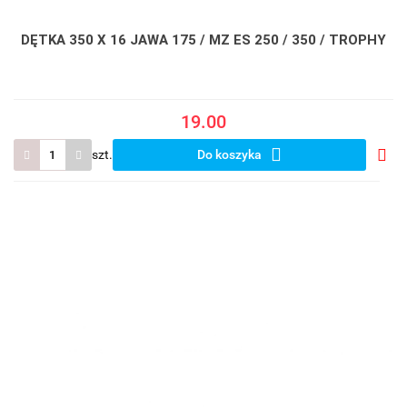
DĘTKA 350 X 16 JAWA 175 / MZ ES 250 / 350 / TROPHY
19.00
szt.
Do koszyka
Do
prze