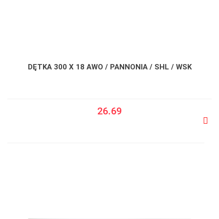
DĘTKA 300 X 18 AWO / PANNONIA / SHL / WSK
26.69
Do
prze