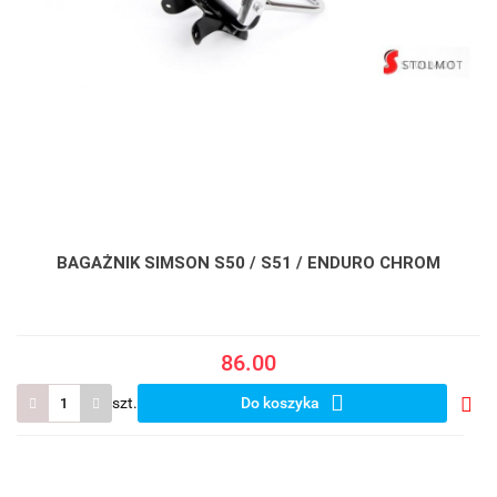
BAGAŻNIK SIMSON S50 / S51 / ENDURO CHROM
86.00
szt.
Do koszyka
Do
prze