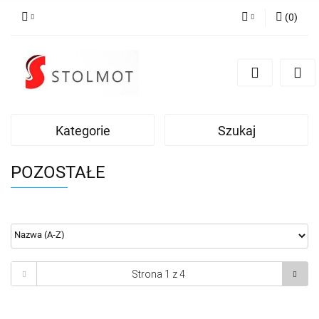
(
0
)
Zaloguj się
Zarejestruj się
Dodaj zgłoszenie
Kategorie
Szukaj
POZOSTAŁE