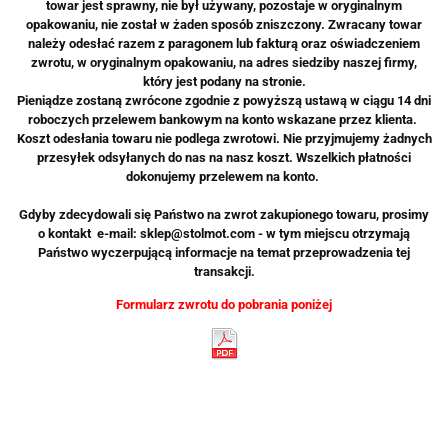
towar jest sprawny, nie był używany, pozostaje w oryginalnym
opakowaniu,
nie został w żaden sposób zniszczony. Zwracany towar
należy odesłać razem z paragonem lub fakturą oraz oświadczeniem
zwrotu, w oryginalnym opakowaniu, na adres siedziby naszej firmy,
który jest podany na stronie.
Pieniądze zostaną zwrócone zgodnie z powyższą ustawą w ciągu
14 dni
roboczych przelewem bankowym na konto wskazane przez klienta.
Koszt odesłania towaru nie podlega zwrotowi.
Nie przyjmujemy żadnych
przesyłek odsyłanych do nas na nasz koszt.
Wszelkich płatności
dokonujemy przelewem na konto.
Gdyby zdecydowali się Państwo na zwrot zakupionego towaru,
prosimy
o kontakt e-mail: sklep@stolmot.com - w tym miejscu otrzymają
Państwo wyczerpującą informacje na temat przeprowadzenia tej
transakcji.
Formularz zwrotu do pobrania poniżej