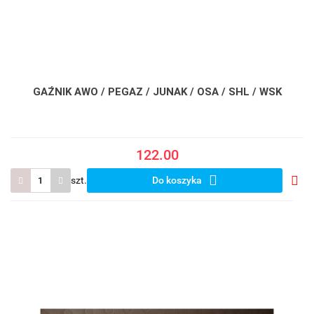
GAŹNIK AWO / PEGAZ / JUNAK / OSA / SHL / WSK
122.00
szt.
Do koszyka
Do
prze