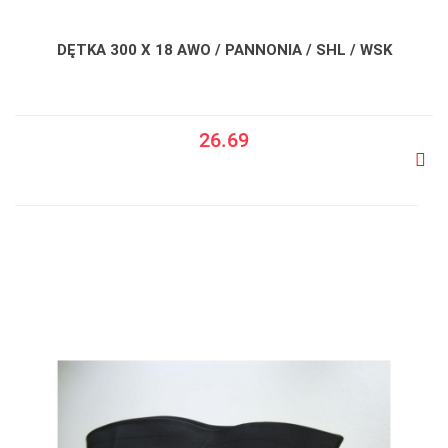
DĘTKA 300 X 18 AWO / PANNONIA / SHL / WSK
26.69
Do
prze