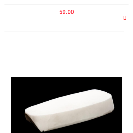
59.00
Do
prze