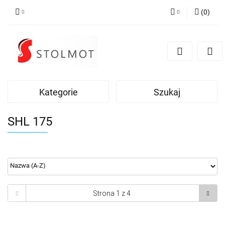
(
0
)
Zaloguj się
Zarejestruj się
Dodaj zgłoszenie
Kategorie
Szukaj
SHL 175