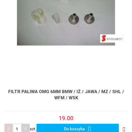
FILTR PALIWA OMG 6MM BMW / IŻ / JAWA / MZ / SHL /
WFM / WSK
19.00
szt.
Do koszyka