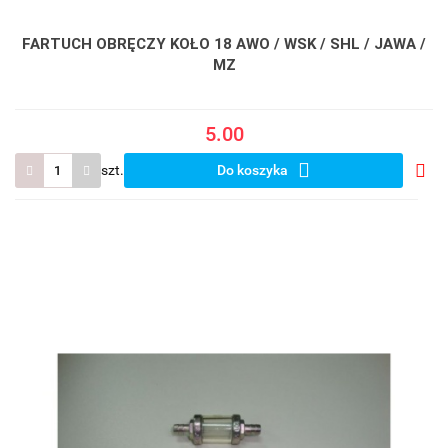
FARTUCH OBRĘCZY KOŁO 18 AWO / WSK / SHL / JAWA /
MZ
5.00
szt.
Do koszyka
Do
prze