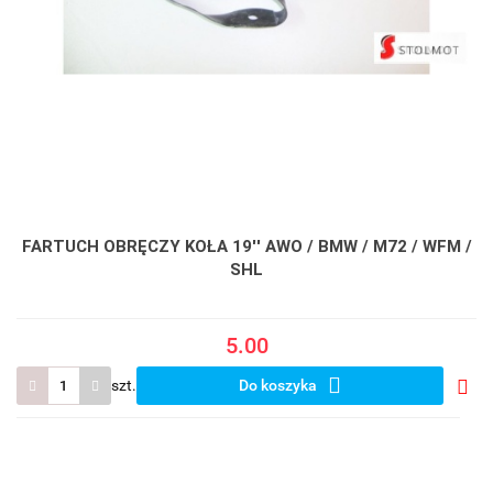
FARTUCH OBRĘCZY KOŁA 19'' AWO / BMW / M72 / WFM /
SHL
5.00
szt.
Do koszyka
Do
prze