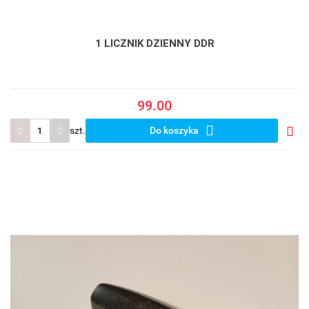
1 LICZNIK DZIENNY DDR
99.00
szt.
Do koszyka
Do
prze