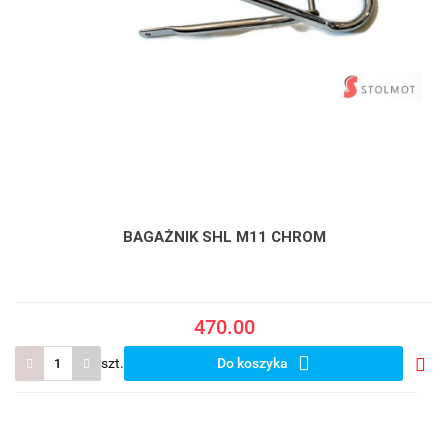
BAGAŻNIK SHL M11 CHROM
470.00
szt.
Do koszyka
Do
prze