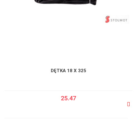
DĘTKA 18 X 325
25.47
Do
prze