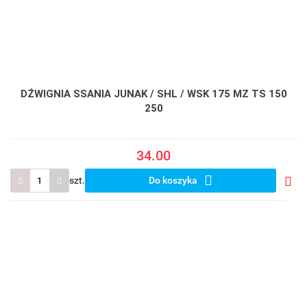
DŹWIGNIA SSANIA JUNAK / SHL / WSK 175 MZ TS 150
250
34.00
szt.
Do koszyka
Do
prze