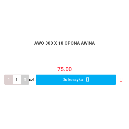
AWO 300 X 18 OPONA AWINA
75.00
szt.
Do koszyka
Do
prze