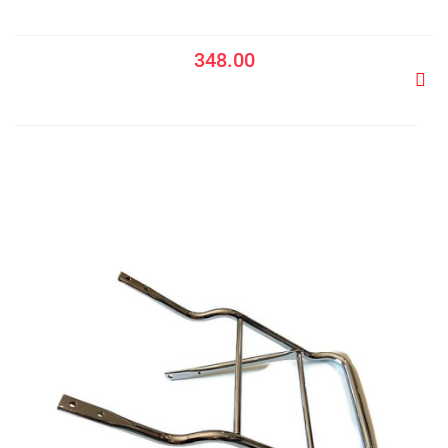
348.00
Do
prze