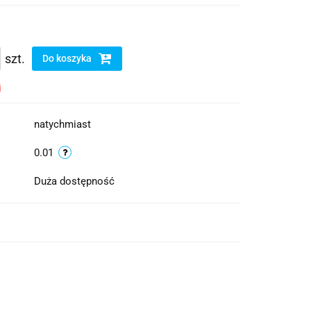
szt.
Do koszyka
i
natychmiast
0.01
Duża dostępność