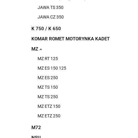
JAWA TS 350
JAWA CZ 350
K 750 / K 650
KOMAR ROMET MOTORYNKA KADET
MZ
MZ RT 125
MZ ES 150 125
MZ ES 250
MZ TS 150
MZ TS 250
MZ ETZ 150
MZ ETZ 250
M72
NSU