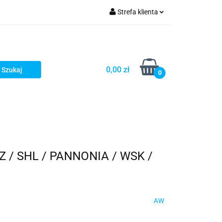
Strefa klienta
Zaloguj się
Zarejestruj się
Dodaj zgłoszenie
0,00 zł
0
 / SHL / PANNONIA / WSK /
AW