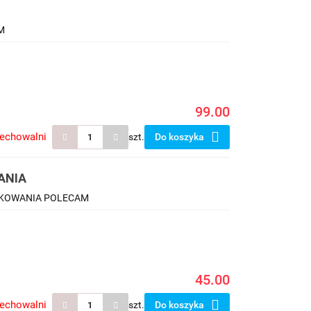
M
99.00
zechowalni
szt.
Do koszyka
ANIA
PAKOWANIA POLECAM
45.00
zechowalni
szt.
Do koszyka