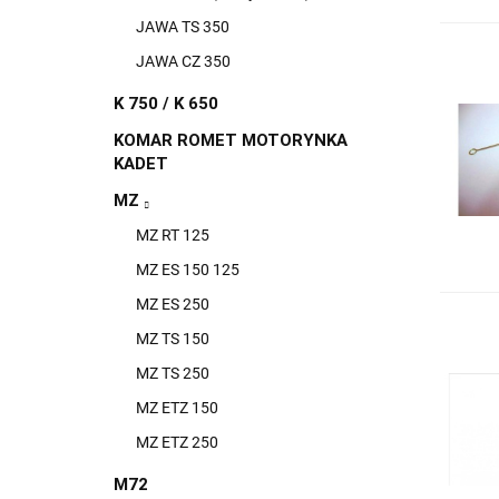
JAWA TS 350
JAWA CZ 350
K 750 / K 650
KOMAR ROMET MOTORYNKA
KADET
MZ
MZ RT 125
MZ ES 150 125
MZ ES 250
MZ TS 150
MZ TS 250
MZ ETZ 150
MZ ETZ 250
M72