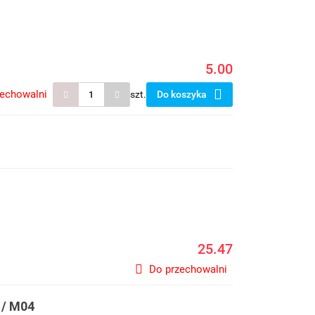
5.00
zechowalni
szt.
Do koszyka
25.47
Do przechowalni
 / M04