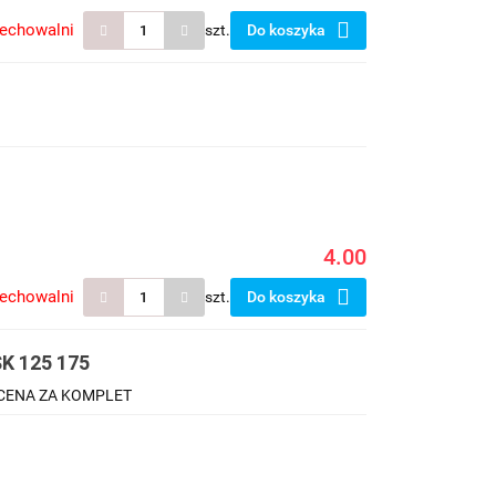
zechowalni
szt.
Do koszyka
4.00
zechowalni
szt.
Do koszyka
 125 175
CENA ZA KOMPLET