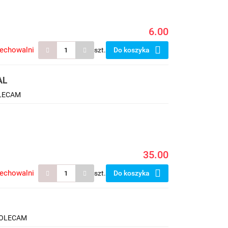
6.00
zechowalni
szt.
Do koszyka
AL
OLECAM
35.00
zechowalni
szt.
Do koszyka
POLECAM