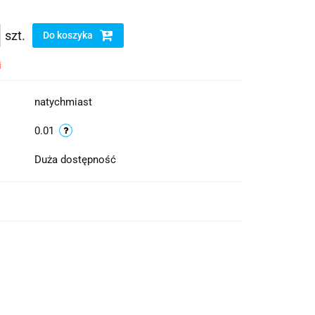
szt.
Do koszyka
i
natychmiast
0.01
Duża dostępność