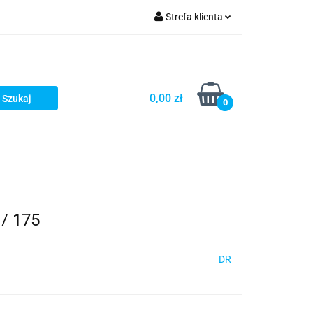
Strefa klienta
Zaloguj się
Zarejestruj się
Dodaj zgłoszenie
0,00 zł
0
/ 175
DR