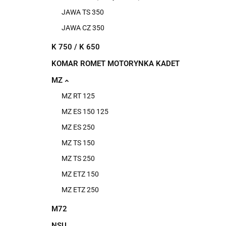
JAWA TS 350
JAWA CZ 350
K 750 / K 650
KOMAR ROMET MOTORYNKA KADET
MZ
MZ RT 125
MZ ES 150 125
MZ ES 250
MZ TS 150
MZ TS 250
MZ ETZ 150
MZ ETZ 250
M72
NSU