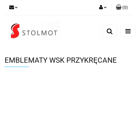
(
0
)
Zaloguj się
Zarejestruj się
Dodaj zgłoszenie
EMBLEMATY WSK PRZYKRĘCANE