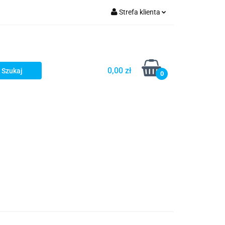
Strefa klienta
Zaloguj się
Zarejestruj się
Dodaj zgłoszenie
0,00 zł
0