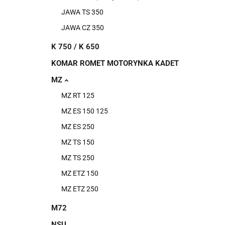
JAWA TS 350
JAWA CZ 350
K 750 / K 650
KOMAR ROMET MOTORYNKA KADET
MZ
MZ RT 125
MZ ES 150 125
MZ ES 250
MZ TS 150
MZ TS 250
MZ ETZ 150
MZ ETZ 250
M72
NSU