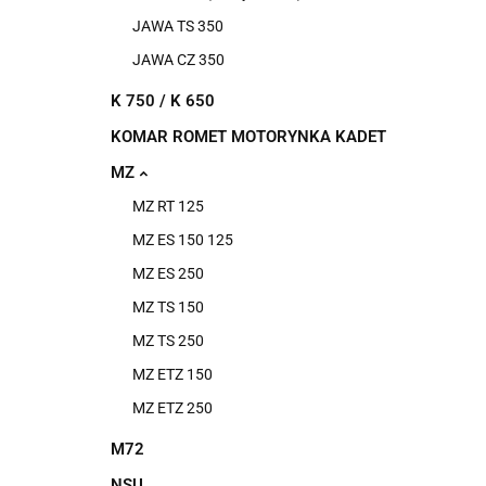
JAWA TS 350
JAWA CZ 350
K 750 / K 650
KOMAR ROMET MOTORYNKA KADET
MZ
MZ RT 125
MZ ES 150 125
MZ ES 250
MZ TS 150
MZ TS 250
MZ ETZ 150
MZ ETZ 250
M72
NSU