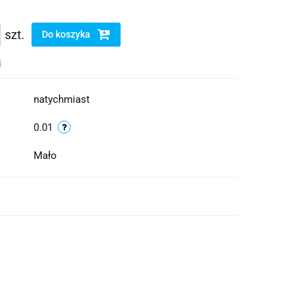
szt.
Do koszyka
i
natychmiast
0.01
Mało