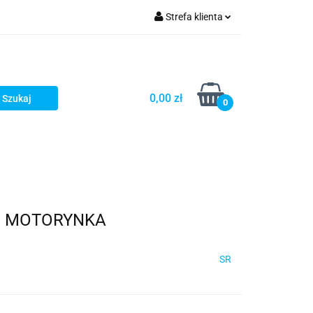
Strefa klienta
Zaloguj się
Zarejestruj się
Dodaj zgłoszenie
0,00 zł
0
 / MOTORYNKA
SR