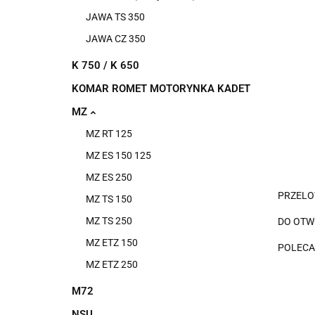
JAWA TS 350
JAWA CZ 350
K 750 / K 650
KOMAR ROMET MOTORYNKA KADET
MZ
MZ RT 125
MZ ES 150 125
MZ ES 250
PRZELO
MZ TS 150
MZ TS 250
DO OTW
MZ ETZ 150
POLEC
MZ ETZ 250
M72
NSU