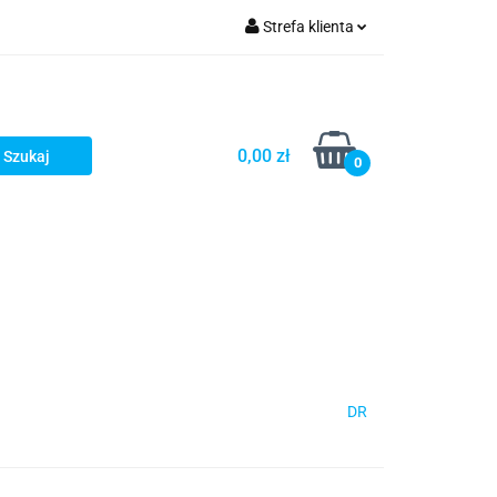
Strefa klienta
Zaloguj się
Zarejestruj się
Dodaj zgłoszenie
0,00 zł
0
DR