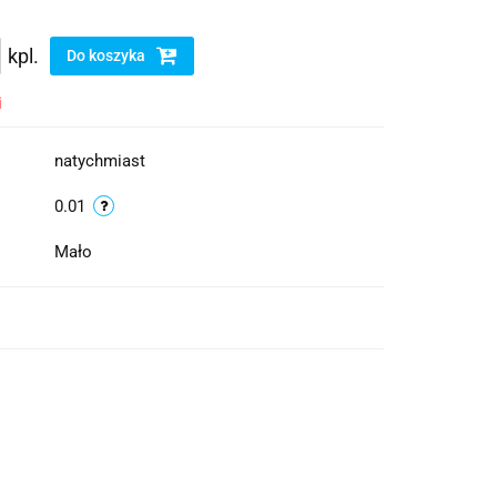
kpl.
Do koszyka
i
natychmiast
0.01
Mało