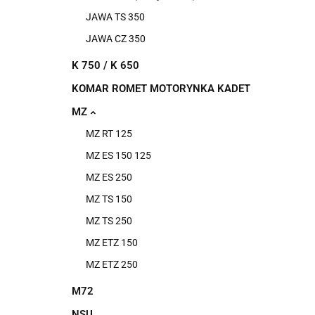
JAWA TS 350
JAWA CZ 350
K 750 / K 650
KOMAR ROMET MOTORYNKA KADET
MZ
MZ RT 125
MZ ES 150 125
MZ ES 250
MZ TS 150
MZ TS 250
MZ ETZ 150
MZ ETZ 250
M72
NSU