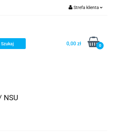
Strefa klienta
Zaloguj się
Zarejestruj się
Dodaj zgłoszenie
0,00 zł
0
/ NSU