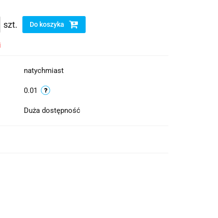
szt.
Do koszyka
i
natychmiast
0.01
Duża dostępność