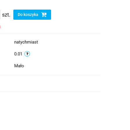
szt.
Do koszyka
i
natychmiast
0.01
Mało