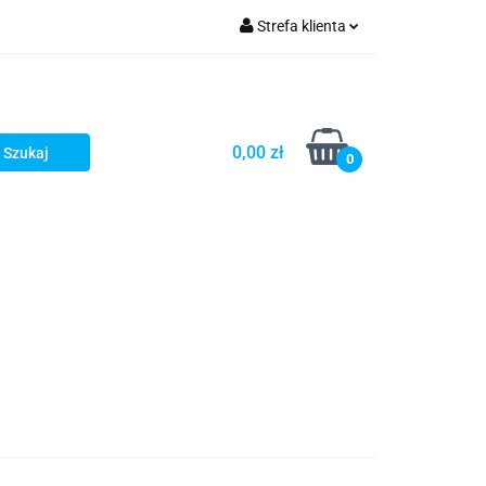
Strefa klienta
Zaloguj się
Zarejestruj się
Dodaj zgłoszenie
0,00 zł
0