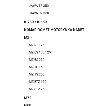
JAWA TS 350
JAWA CZ 350
K 750 / K 650
KOMAR ROMET MOTORYNKA KADET
MZ
MZ RT 125
MZ ES 150 125
MZ ES 250
MZ TS 150
MZ TS 250
MZ ETZ 150
MZ ETZ 250
M72
NSU