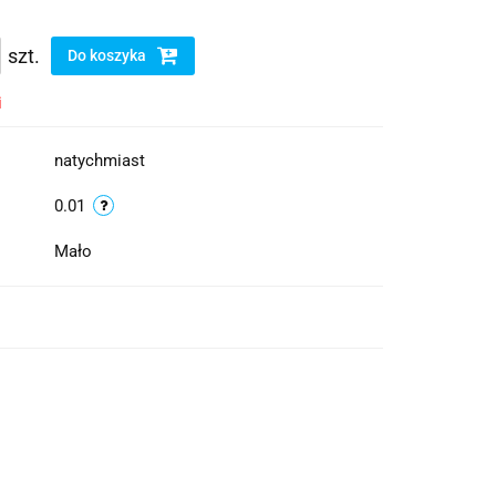
szt.
Do koszyka
i
natychmiast
0.01
Mało