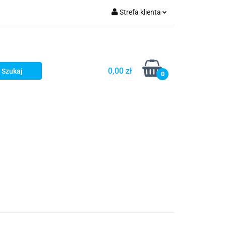
Strefa klienta
Zaloguj się
Zarejestruj się
Dodaj zgłoszenie
0,00 zł
0