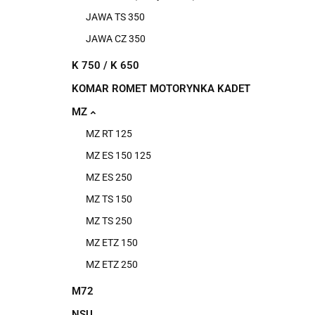
JAWA TS 350
JAWA CZ 350
K 750 / K 650
KOMAR ROMET MOTORYNKA KADET
MZ
MZ RT 125
MZ ES 150 125
MZ ES 250
MZ TS 150
MZ TS 250
MZ ETZ 150
MZ ETZ 250
M72
NSU