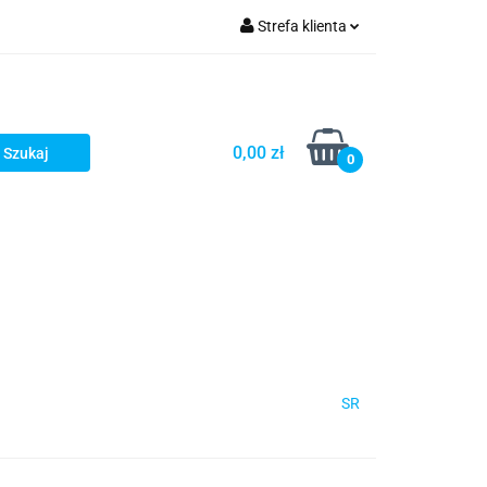
Strefa klienta
Zaloguj się
Zarejestruj się
Dodaj zgłoszenie
0,00 zł
0
SR