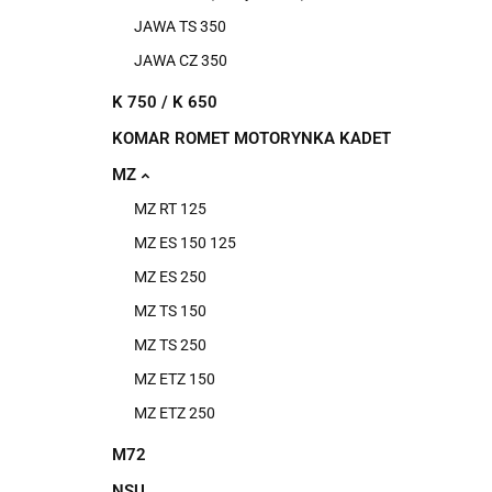
JAWA TS 350
JAWA CZ 350
K 750 / K 650
KOMAR ROMET MOTORYNKA KADET
MZ
MZ RT 125
MZ ES 150 125
MZ ES 250
MZ TS 150
MZ TS 250
MZ ETZ 150
MZ ETZ 250
M72
NSU