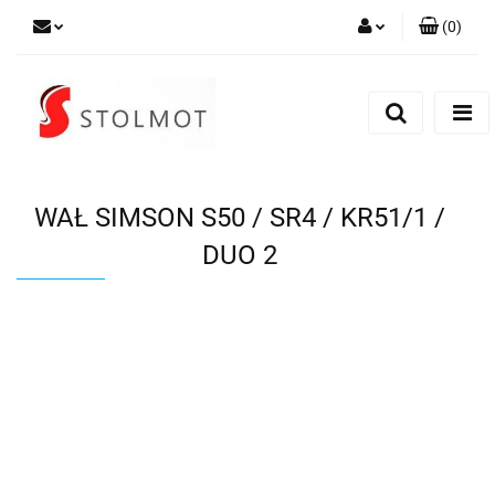
(
0
)
Zaloguj się
Zarejestruj się
Dodaj zgłoszenie
WAŁ SIMSON S50 / SR4 / KR51/1 /
DUO 2