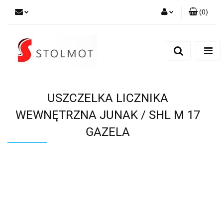
(
0
)
Zaloguj się
Zarejestruj się
Dodaj zgłoszenie
USZCZELKA LICZNIKA
WEWNĘTRZNA JUNAK / SHL M 17
GAZELA