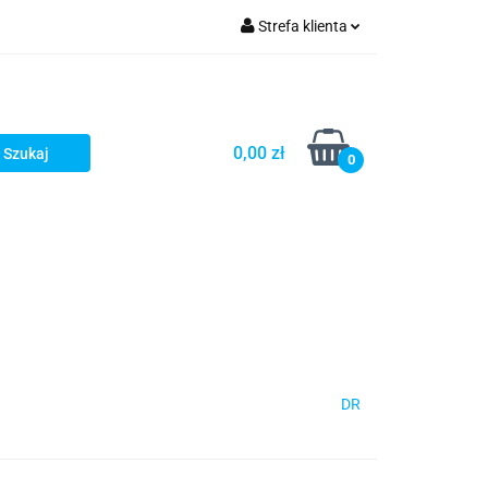
Strefa klienta
Zaloguj się
Zarejestruj się
Dodaj zgłoszenie
0,00 zł
0
DR