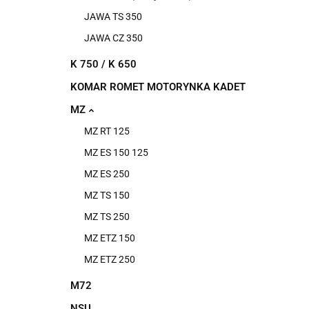
JAWA TS 350
JAWA CZ 350
K 750 / K 650
KOMAR ROMET MOTORYNKA KADET
MZ
MZ RT 125
MZ ES 150 125
MZ ES 250
MZ TS 150
MZ TS 250
MZ ETZ 150
MZ ETZ 250
M72
NSU