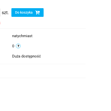
szt.
Do koszyka
i
natychmiast
0
Duża dostępność