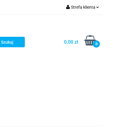
Strefa klienta
Zaloguj się
Zarejestruj się
Dodaj zgłoszenie
0,00 zł
0