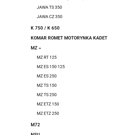
JAWA TS 350
JAWA CZ 350
K 750 / K 650
KOMAR ROMET MOTORYNKA KADET
MZ
MZ RT 125
MZ ES 150 125
MZ ES 250
MZ TS 150
MZ TS 250
MZ ETZ 150
MZ ETZ 250
M72
NSU