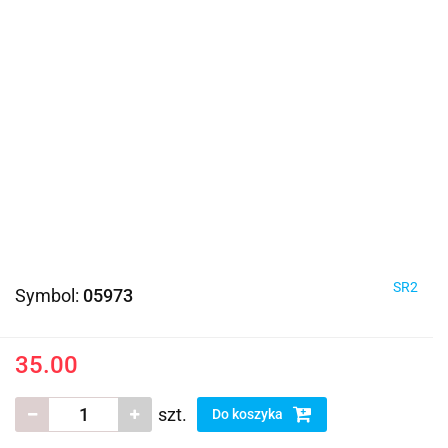
SR2
Symbol:
05973
35.00
szt.
Do koszyka