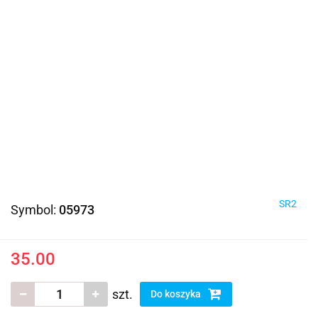
SR2
Symbol:
05973
35.00
szt.
Do koszyka