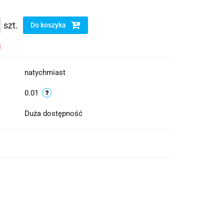
szt.
Do koszyka
i
natychmiast
0.01
Duża dostępność