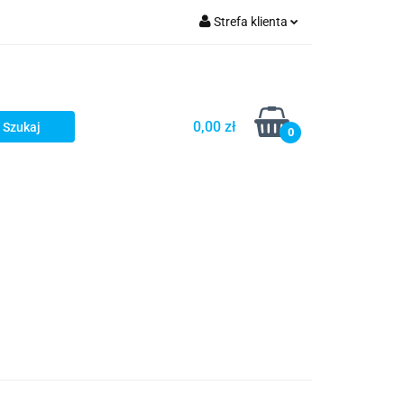
Strefa klienta
Zaloguj się
Zarejestruj się
Dodaj zgłoszenie
0,00 zł
0