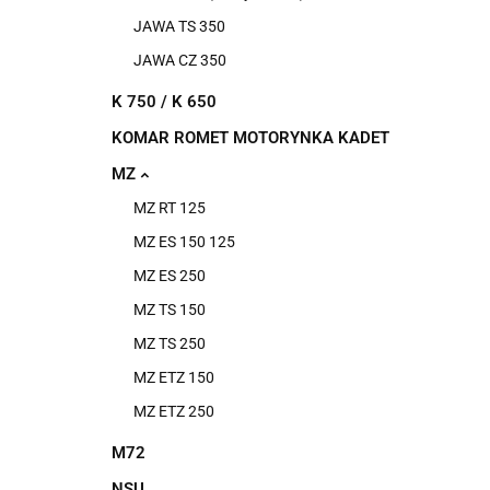
JAWA TS 350
JAWA CZ 350
K 750 / K 650
KOMAR ROMET MOTORYNKA KADET
MZ
MZ RT 125
MZ ES 150 125
MZ ES 250
MZ TS 150
MZ TS 250
MZ ETZ 150
MZ ETZ 250
M72
NSU