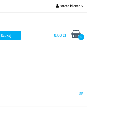
Strefa klienta
Zaloguj się
Zarejestruj się
Dodaj zgłoszenie
0,00 zł
0
SR