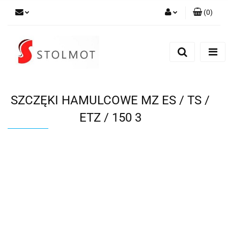
(
0
)
Zaloguj się
Zarejestruj się
Dodaj zgłoszenie
SZCZĘKI HAMULCOWE MZ ES / TS /
ETZ / 150 3