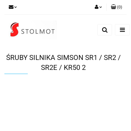
(
0
)
Zaloguj się
Zarejestruj się
Dodaj zgłoszenie
ŚRUBY SILNIKA SIMSON SR1 / SR2 /
SR2E / KR50 2