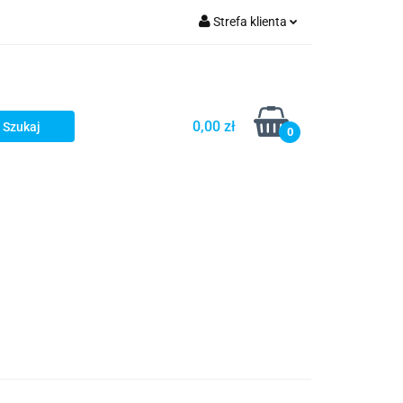
Strefa klienta
Zaloguj się
Zarejestruj się
Dodaj zgłoszenie
0,00 zł
0