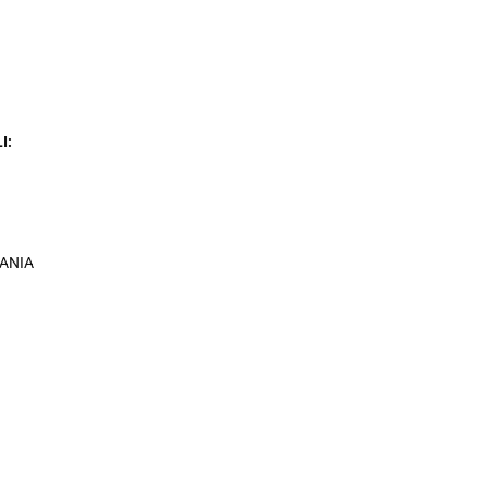
I:
0
ANIA