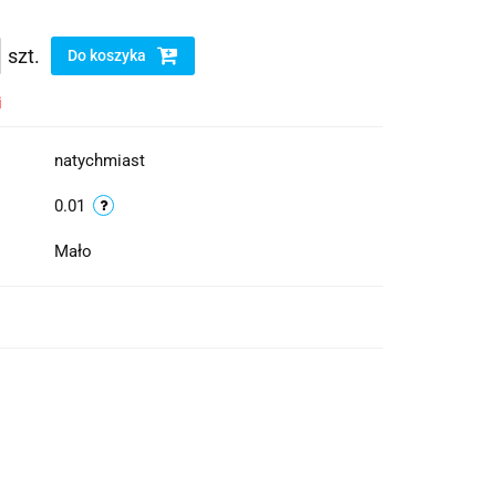
szt.
Do koszyka
i
natychmiast
0.01
Mało