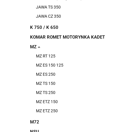
JAWA TS 350
JAWA CZ 350
K 750 / K 650
KOMAR ROMET MOTORYNKA KADET
MZ
MZ RT 125
MZ ES 150 125
MZ ES 250
MZ TS 150
MZ TS 250
MZ ETZ 150
MZ ETZ 250
M72
NSU