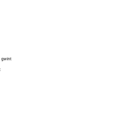
 gwint
Ć