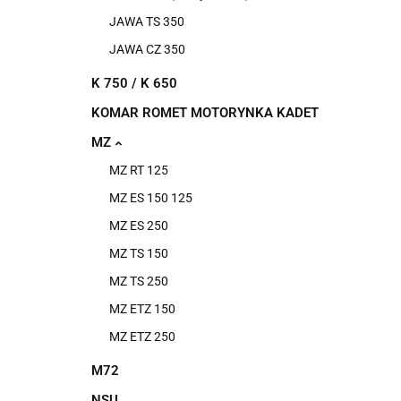
JAWA TS 350
JAWA CZ 350
K 750 / K 650
KOMAR ROMET MOTORYNKA KADET
MZ
MZ RT 125
MZ ES 150 125
MZ ES 250
MZ TS 150
MZ TS 250
MZ ETZ 150
MZ ETZ 250
M72
NSU