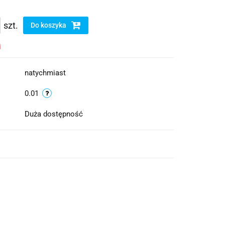
szt.
Do koszyka
i
natychmiast
0.01
Duża dostępność