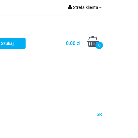
Strefa klienta
Zaloguj się
Zarejestruj się
Dodaj zgłoszenie
0,00 zł
0
SR