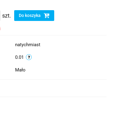
szt.
Do koszyka
i
natychmiast
0.01
Mało