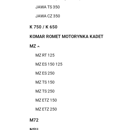
JAWA TS 350
JAWA CZ 350
K 750 / K 650
KOMAR ROMET MOTORYNKA KADET
MZ
MZ RT 125
MZ ES 150 125
MZ ES 250
MZ TS 150
MZ TS 250
MZ ETZ 150
MZ ETZ 250
M72
NSU