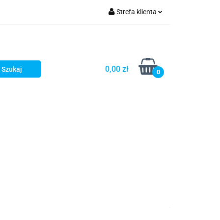
Strefa klienta
Zaloguj się
Zarejestruj się
Dodaj zgłoszenie
0,00 zł
0