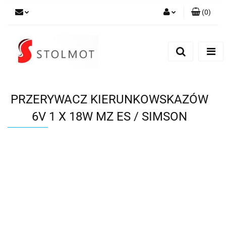
(
0
)
Zaloguj się
Zarejestruj się
Dodaj zgłoszenie
PRZERYWACZ KIERUNKOWSKAZÓW
6V 1 X 18W MZ ES / SIMSON