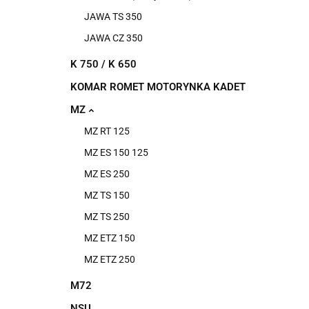
JAWA TS 350
JAWA CZ 350
K 750 / K 650
KOMAR ROMET MOTORYNKA KADET
MZ
MZ RT 125
MZ ES 150 125
MZ ES 250
MZ TS 150
MZ TS 250
MZ ETZ 150
MZ ETZ 250
M72
NSU