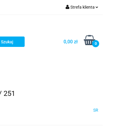
Strefa klienta
Zaloguj się
Zarejestruj się
Dodaj zgłoszenie
0,00 zł
0
/ 251
SR