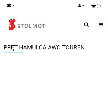
(
0
)
Zaloguj się
Zarejestruj się
Dodaj zgłoszenie
PRĘT HAMULCA AWO TOUREN