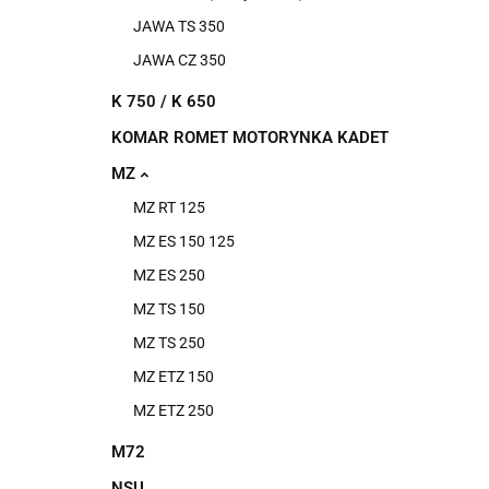
JAWA TS 350
JAWA CZ 350
K 750 / K 650
KOMAR ROMET MOTORYNKA KADET
MZ
MZ RT 125
MZ ES 150 125
MZ ES 250
MZ TS 150
MZ TS 250
MZ ETZ 150
MZ ETZ 250
M72
NSU