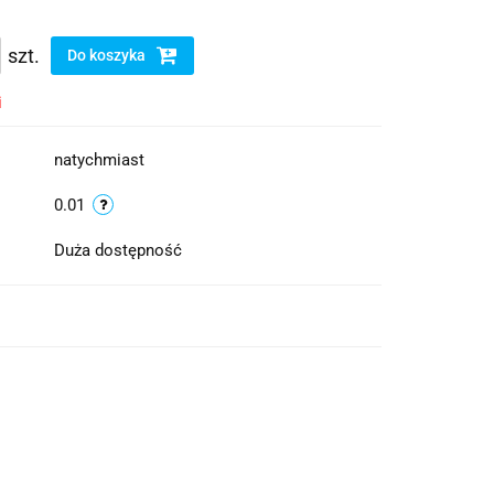
szt.
Do koszyka
i
natychmiast
0.01
Duża dostępność