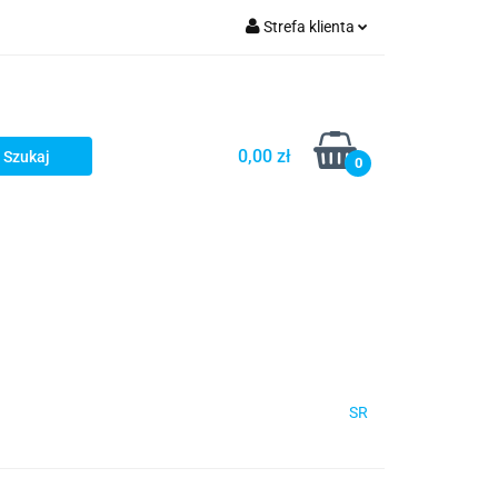
Strefa klienta
Zaloguj się
Zarejestruj się
Dodaj zgłoszenie
0,00 zł
0
SR