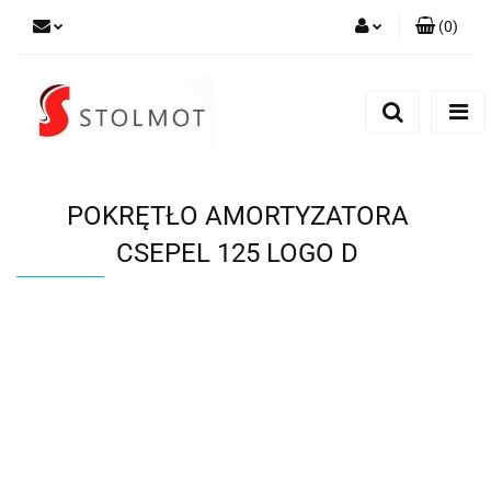
(
0
)
Zaloguj się
Zarejestruj się
Dodaj zgłoszenie
POKRĘTŁO AMORTYZATORA
CSEPEL 125 LOGO D