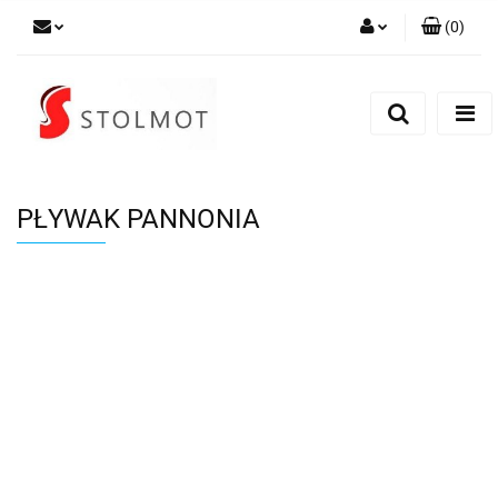
(
0
)
Zaloguj się
Zarejestruj się
Dodaj zgłoszenie
PŁYWAK PANNONIA