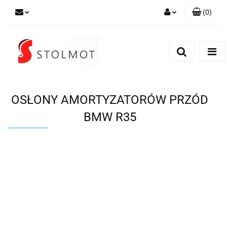
(
0
)
Zaloguj się
Zarejestruj się
Dodaj zgłoszenie
OSŁONY AMORTYZATORÓW PRZÓD
BMW R35