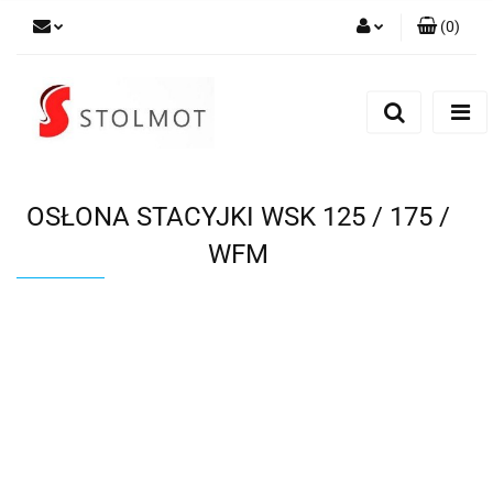
(
0
)
Zaloguj się
Zarejestruj się
Dodaj zgłoszenie
OSŁONA STACYJKI WSK 125 / 175 /
WFM