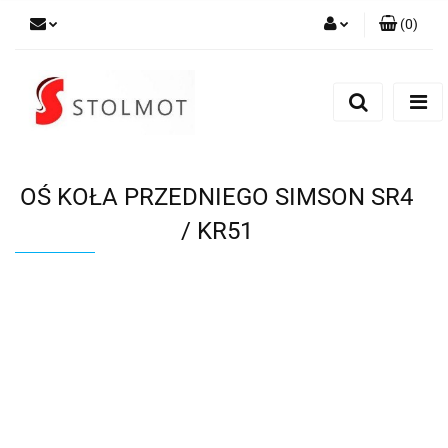
(
0
)
Zaloguj się
Zarejestruj się
Dodaj zgłoszenie
OŚ KOŁA PRZEDNIEGO SIMSON SR4
/ KR51