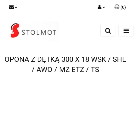
(
0
)
Zaloguj się
Zarejestruj się
Dodaj zgłoszenie
OPONA Z DĘTKĄ 300 X 18 WSK / SHL
/ AWO / MZ ETZ / TS