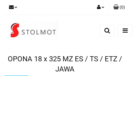
(
0
)
Zaloguj się
Zarejestruj się
Dodaj zgłoszenie
OPONA 18 x 325 MZ ES / TS / ETZ /
JAWA