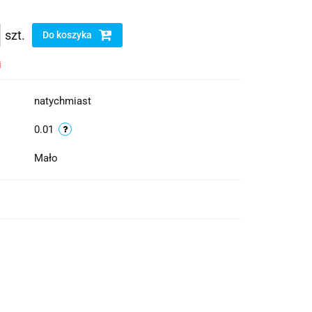
szt.
Do koszyka
i
natychmiast
0.01
Mało