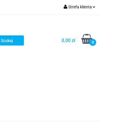
Strefa klienta
Zaloguj się
Zarejestruj się
Dodaj zgłoszenie
0,00 zł
0