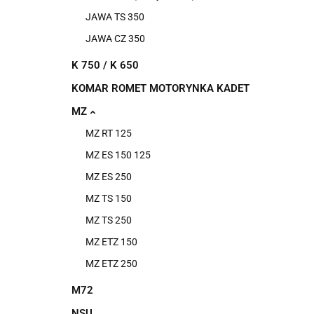
JAWA TS 350
JAWA CZ 350
K 750 / K 650
KOMAR ROMET MOTORYNKA KADET
MZ
MZ RT 125
MZ ES 150 125
MZ ES 250
MZ TS 150
MZ TS 250
MZ ETZ 150
MZ ETZ 250
M72
NSU