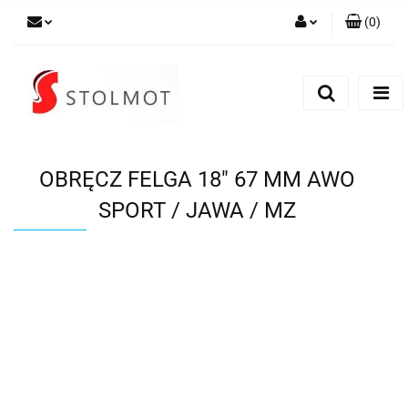
(
0
)
Zaloguj się
Zarejestruj się
Dodaj zgłoszenie
OBRĘCZ FELGA 18" 67 MM AWO
SPORT / JAWA / MZ