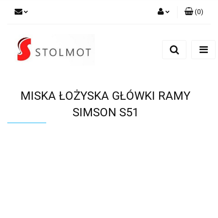
(
0
)
Zaloguj się
Zarejestruj się
Dodaj zgłoszenie
MISKA ŁOŻYSKA GŁÓWKI RAMY
SIMSON S51