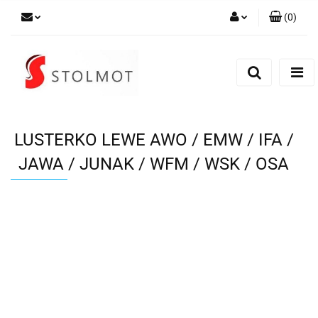
(
0
)
Zaloguj się
Zarejestruj się
Dodaj zgłoszenie
LUSTERKO LEWE AWO / EMW / IFA /
JAWA / JUNAK / WFM / WSK / OSA