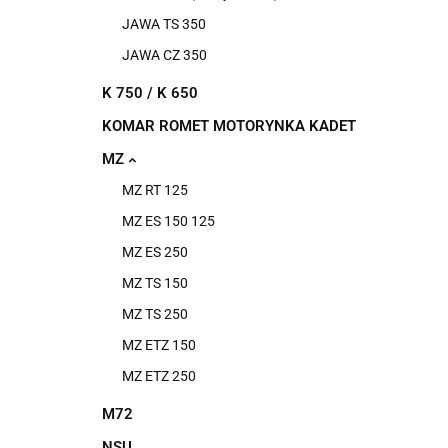
JAWA TS 350
JAWA CZ 350
K 750 / K 650
KOMAR ROMET MOTORYNKA KADET
MZ
MZ RT 125
MZ ES 150 125
MZ ES 250
MZ TS 150
MZ TS 250
MZ ETZ 150
MZ ETZ 250
M72
NSU