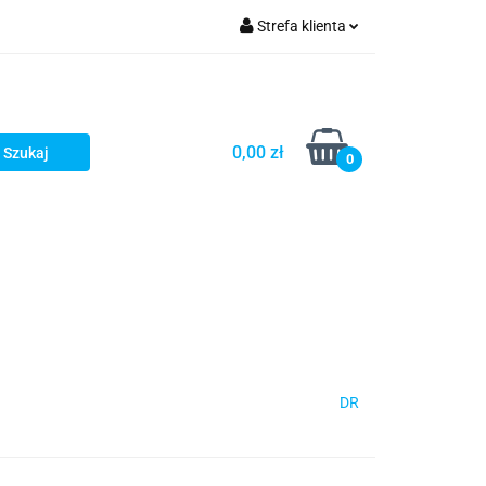
Strefa klienta
Zaloguj się
Zarejestruj się
Dodaj zgłoszenie
0,00 zł
0
DR