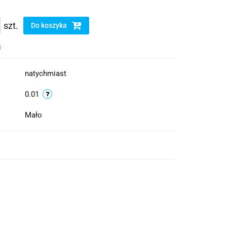
szt.
Do koszyka
i
natychmiast
0.01
Mało