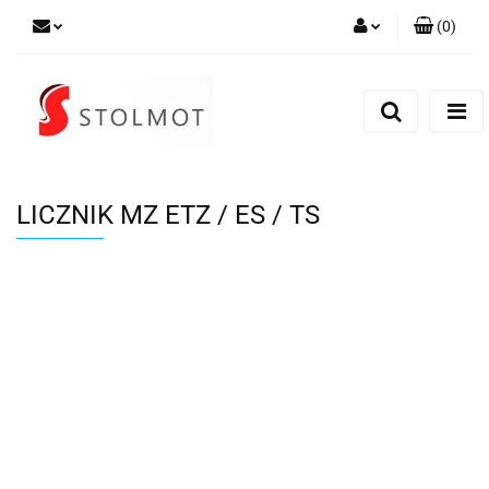
(
0
)
Zaloguj się
Zarejestruj się
Dodaj zgłoszenie
LICZNIK MZ ETZ / ES / TS