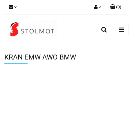
(
0
)
Zaloguj się
Zarejestruj się
Dodaj zgłoszenie
KRAN EMW AWO BMW