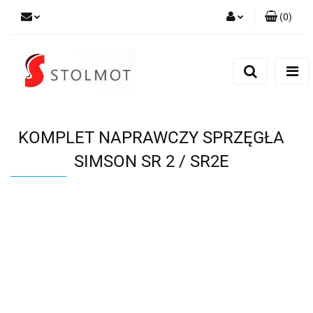
(
0
)
Zaloguj się
Zarejestruj się
Dodaj zgłoszenie
KOMPLET NAPRAWCZY SPRZĘGŁA
SIMSON SR 2 / SR2E