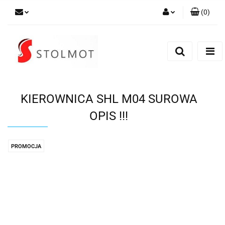
(
0
)
Zaloguj się
Zarejestruj się
Dodaj zgłoszenie
KIEROWNICA SHL M04 SUROWA
OPIS !!!
PROMOCJA