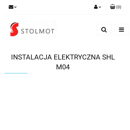
(
0
)
Zaloguj się
Zarejestruj się
Dodaj zgłoszenie
INSTALACJA ELEKTRYCZNA SHL
M04